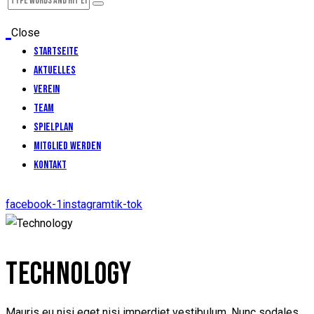
Close
Startseite
Aktuelles
Verein
Team
Spielplan
Mitglied werden
Kontakt
facebook-1
instagram
tik-tok
TECHNOLOGY
Mauris eu nisi eget nisi imperdiet vestibulum. Nunc sodales