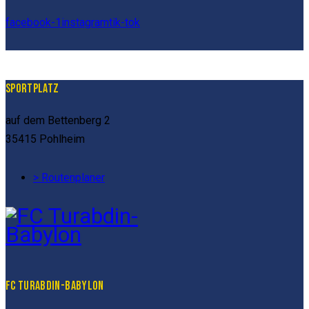
facebook-1
instagram
tik-tok
SPORTPLATZ
auf dem Bettenberg 2
35415 Pohlheim
> Routenplaner
FC TURABDIN-BABYLON