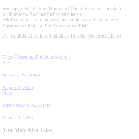
Wir sagen: Herzlich willkommen, Marcel Roscher – herzlich
willkommen, Roscher Sicherheitsdienste!
Wir freuen uns auf eine vertrauensvolle, zukunftsorientierte
Zusammenarbeit – auf und neben dem Platz.
FC Turabdin-Babylon Pohlheim x Roscher Sicherheitsdienst
Tags:
Hessenliga
Pohlheim
Suryoye
Previous
Neuzugang: Marcel Bonk
August 1, 2025
Next
SAISONSTART 03 August 2025
August 1, 2025
You May Also Like