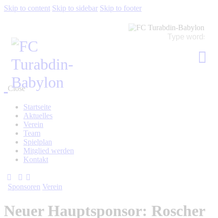
Skip to content
Skip to sidebar
Skip to footer
Close
Startseite
Aktuelles
Verein
Team
Spielplan
Mitglied werden
Kontakt
Sponsoren
Verein
Neuer Hauptsponsor: Roscher