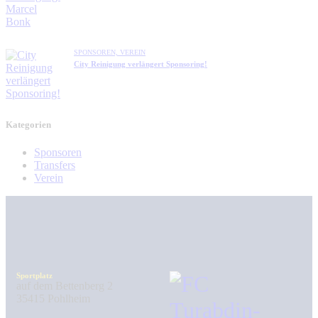
SPONSOREN,
VEREIN
City Reinigung verlängert Sponsoring!
Kategorien
Sponsoren
Transfers
Verein
Sportplatz
auf dem Bettenberg 2
35415 Pohlheim