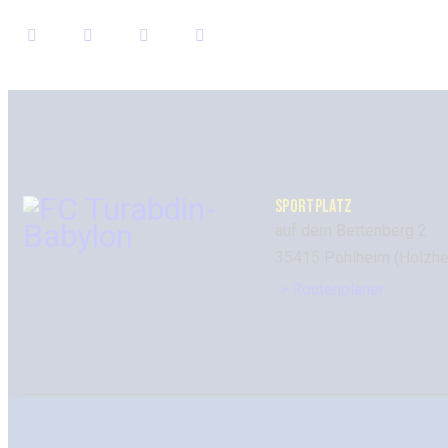
SPORTPLATZ
auf dem Bettenberg 2
35415 Pohlheim (Holzhe
> Routenplaner