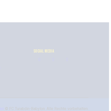
SOCIAL MEDIA
n
ben
© FC Turabdin-Babylon. Alle Rechte vorbehalten.