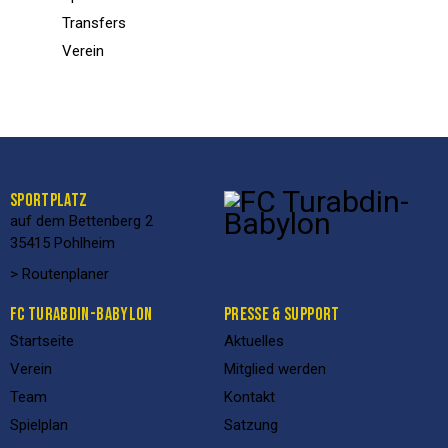
Transfers
Verein
SPORTPLATZ
auf dem Bettenberg 2
35415 Pohlheim
> Routenplaner
FC TURABDIN-BABYLON
PRESSE & SUPPORT
Startseite
Aktuelles
Verein
Mitglied werden
Team
Kontakt
Spielplan
Satzung